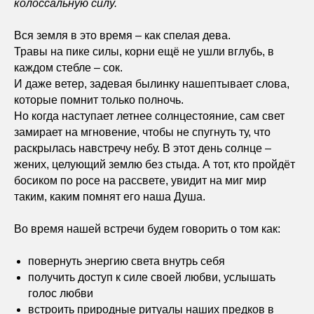
колоссальную силу.
Вся земля в это время – как спелая дева.
Травы на пике силы, корни ещё не ушли вглубь, в
каждом стебле – сок.
И даже ветер, задевая былинку нашептывает слова,
которые помнит только полночь.
Но когда наступает летнее солнцестояние, сам свет
замирает на мгновение, чтобы не спугнуть ту, что
раскрылась навстречу небу. В этот день солнце –
жених, целующий землю без стыда. А тот, кто пройдёт
босиком по росе на рассвете, увидит на миг мир
таким, каким помнят его наша Душа.
Во время нашей встречи будем говорить о том как:
повернуть энергию света внутрь себя
получить доступ к силе своей любви, услышать
голос любви
встроить природные ритуалы наших предков в